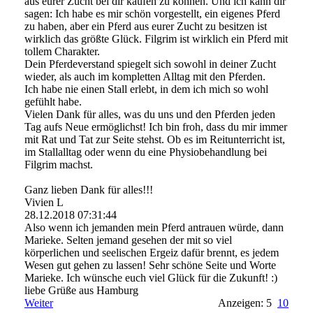
aus eurer Zucht bei dir kaufen zu können. Und ich kann dir
sagen: Ich habe es mir schön vorgestellt, ein eigenes Pferd
zu haben, aber ein Pferd aus eurer Zucht zu besitzen ist
wirklich das größte Glück. Filgrim ist wirklich ein Pferd mit
tollem Charakter.
Dein Pferdeverstand spiegelt sich sowohl in deiner Zucht
wieder, als auch im kompletten Alltag mit den Pferden.
Ich habe nie einen Stall erlebt, in dem ich mich so wohl
gefühlt habe.
Vielen Dank für alles, was du uns und den Pferden jeden
Tag aufs Neue ermöglichst! Ich bin froh, dass du mir immer
mit Rat und Tat zur Seite stehst. Ob es im Reitunterricht ist,
im Stallalltag oder wenn du eine Physiobehandlung bei
Filgrim machst.
Ganz lieben Dank für alles!!!
Vivien L
28.12.2018
07:31:44
Also wenn ich jemanden mein Pferd antrauen würde, dann
Marieke. Selten jemand gesehen der mit so viel
körperlichen und seelischen Ergeiz dafür brennt, es jedem
Wesen gut gehen zu lassen! Sehr schöne Seite und Worte
Marieke. Ich wünsche euch viel Glück für die Zukunft! :)
liebe Grüße aus Hamburg
Weiter
Anzeigen: 5
10