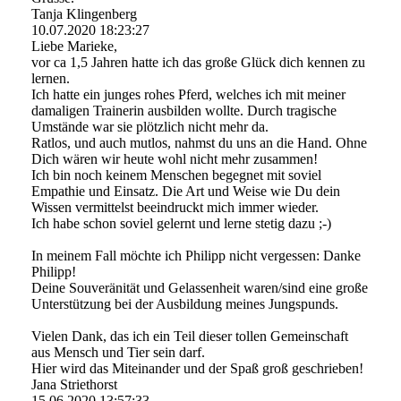
Tanja Klingenberg
10.07.2020
18:23:27
Liebe Marieke,
vor ca 1,5 Jahren hatte ich das große Glück dich kennen zu
lernen.
Ich hatte ein junges rohes Pferd, welches ich mit meiner
damaligen Trainerin ausbilden wollte. Durch tragische
Umstände war sie plötzlich nicht mehr da.
Ratlos, und auch mutlos, nahmst du uns an die Hand. Ohne
Dich wären wir heute wohl nicht mehr zusammen!
Ich bin noch keinem Menschen begegnet mit soviel
Empathie und Einsatz. Die Art und Weise wie Du dein
Wissen vermittelst beeindruckt mich immer wieder.
Ich habe schon soviel gelernt und lerne stetig dazu ;-)
In meinem Fall möchte ich Philipp nicht vergessen: Danke
Philipp!
Deine Souveränität und Gelassenheit waren/sind eine große
Unterstützung bei der Ausbildung meines Jungspunds.
Vielen Dank, das ich ein Teil dieser tollen Gemeinschaft
aus Mensch und Tier sein darf.
Hier wird das Miteinander und der Spaß groß geschrieben!
Jana Striethorst
15.06.2020
13:57:33