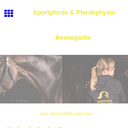
Sportpferde & Pferdephysio
Rennegarbe
. ..mit viel Gefühl zum Ziel