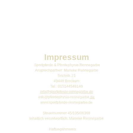
Impressum
Sportpferde & Pferdephysio Rennegarbe
Ansprechpartner: Marieke Rennegarbe
Teichstr. 21
49448 Brockum
Tel.: 015144548149
info@sportpferde-rennegarbe.de
info@pferdephysio-rennegarbe
.de
www.sportpferde-rennegarbe.de
Steuernummer 45/135/06368
Inhaltlich verantwortlich: Marieke Rennegarbe
Haftungshinweis: